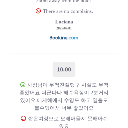
200m away from the hotel.
There are no complains.
Luciana
2025/09/01
10.00
사장님이 무척친절했구 시설도 무척
좋았어요 더군다나 해수욕장이 2분거리
였어요 에게해에서 수영도 하고 일출도
볼수있어서 너무 좋았어요
짧은여정으로 오래머물지 못해아쉬
워요