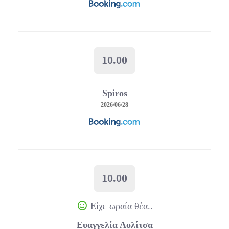
10.00
Spiros
2026/06/28
10.00
Είχε ωραία θέα..
Ευαγγελία Λολίτσα