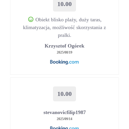
10.00
Obiekt blisko plaży, duży taras,
klimatyzacja, możliwość skorzystania z
pralki.
Krzysztof Ogórek
2025/08/19
10.00
stevanovicfilip1987
2025/09/14