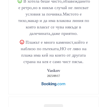
В хотела беше чисто,обзавеждането
е ретро,но в никъв случай не липсват
условия за почивка.Мястото е
тихо,макар и да има влакова линия по
която влакът се чува някъде в
далечината,даже приятно.
Плажът е много каменист,който е
наблизо по пътеката,НО от ляво на
плажа има кей на които от другата
страна на кея е само чист пясък.
Vaskov
2025/09/17