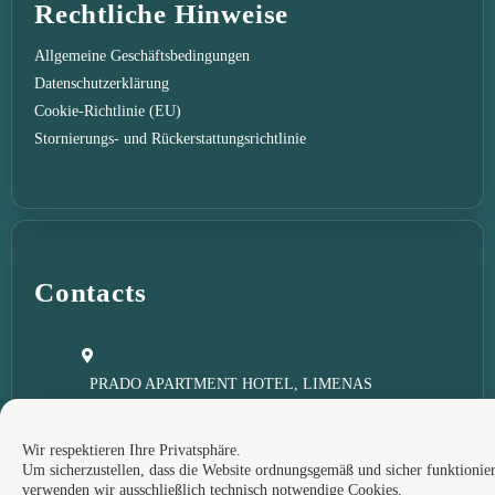
Rechtliche Hinweise
Allgemeine Geschäftsbedingungen
Datenschutzerklärung
Cookie-Richtlinie (EU)
Stornierungs- und Rückerstattungsrichtlinie
Contacts
PRADO APARTMENT HOTEL, LIMENAS
LITOCHOROU, 60200, PIERIA, GREECE
reception@pradolitochorou.com
Wir respektieren Ihre Privatsphäre.
+306947579096
Um sicherzustellen, dass die Website ordnungsgemäß und sicher funktionier
verwenden wir ausschließlich technisch notwendige Cookies.